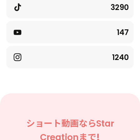
2026.03.10
3290
EVENT
圧ねぇがBS10×17LIVEコラボ企画『Bリーグ全力応
援！バスケ魂』に特別出演決定！
147
1240
2026.02.05
INFORMATION
ショート動画なら
Star
新たな才能を発掘し、次世代のスタークリエイター
を育成するプロジェクト「Star Creation Next」
Creation
まで!
始動