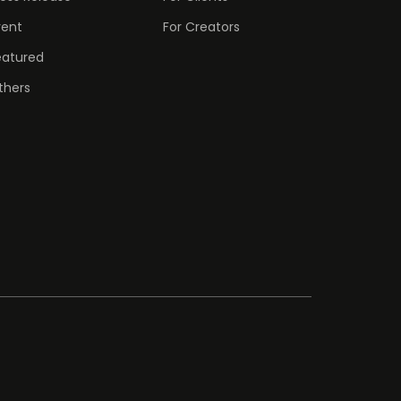
vent
For Creators
eatured
thers