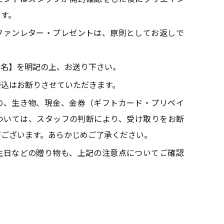
リエイターを育成するプロジェクト
ます。
「Star Creation Next」始動
2026.02.05
ファンレター・プレゼントは、原則としてお返しで
ー名】を明記の上、お送り下さい。
持込はお断りさせていただきます。
の、生き物、現金、金券（ギフトカード・プリペイ
ついては、スタッフの判断により、受け取りをお断
がございます。あらかじめご了承ください。
生日などの贈り物も、上記の注意点についてご確認