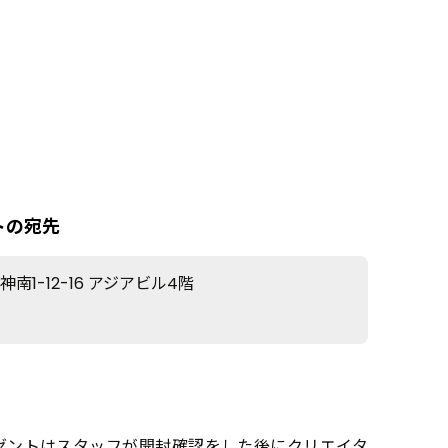
トの宛先
EVENT
圧ねぇがBS10×17LIVEコラボ企画『Bリー
南1-12-16 アジアビル4階
グ全力応援！バスケ魂』に特別出演決
定！
2026.03.10
INFORMATION
新たな才能を発掘し、次世代のスターク
ゼントはスタッフが開封確認をした後にクリエイタ