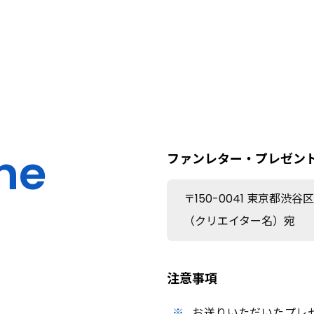
キャスティング・PR投稿
Pickup Topics
クリエイターキャスティング・投稿制作
ine
アカウント運用代行
ファンレター・プレゼン
ショート動画アカウント運用を代行します
〒150-0041
東京都渋谷区神
広告配信・運用
（クリエイター名）宛
ショート動画広告のすべてをサポートします
クリエイティブ制作
注意事項
魅力的なショート動画を制作します
お送りいただいたプレ