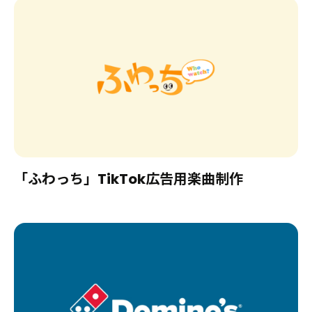
2026.03.10
EVENT
圧ねぇがBS10×17LIVEコラボ企画『Bリーグ全力応
援！バスケ魂』に特別出演決定！
「ふわっち」TikTok広告用楽曲制作
2026.02.05
INFORMATION
新たな才能を発掘し、次世代のスタークリエイター
を育成するプロジェクト「Star Creation Next」
始動