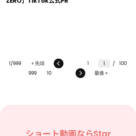
ZERO」TikTok公式PR
1/999
« 先頭
1
100
1
999
10
最後 »
ショート動画なら
Star