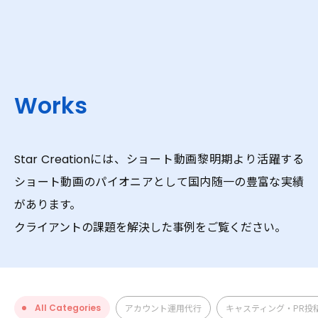
Service
Works
Creators
Star Creationには、ショート動画黎明期より活躍する
ショート動画のパイオニアとして国内随一の豊富な実績
Works
があります。
クライアントの課題を解決した事例をご覧ください。
About
News
All Categories
アカウント運用代行
キャスティング・PR投