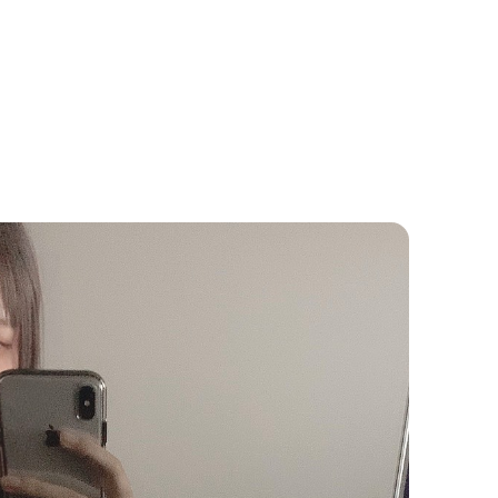
EVENT
圧ねぇがBS10×17LIVEコラボ企画『Bリー
グ全力応援！バスケ魂』に特別出演決
定！
2026.03.10
INFORMATION
新たな才能を発掘し、次世代のスターク