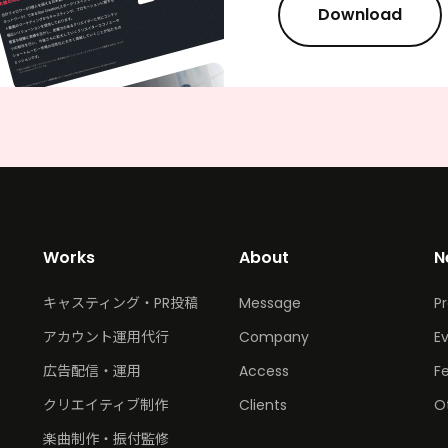
Download
Works
About
N
キャスティング・PR投稿
Message
P
アカウント運用代行
Company
E
広告配信・運用
Access
F
クリエイティブ制作
Clients
O
楽曲制作・振付監修