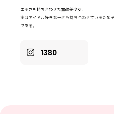
About
エモさも持ち合わせた童顔美少女。
実はアイドル好きな一面も持ち合わせているため
である。
News
1380
Contact