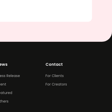
ews
Contact
ress Release
For Clients
vent
For Creators
eatured
thers