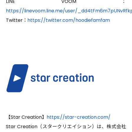
LINE VOOM：
https://linevoom.line.me/user/_dd4tFm6m7pUNvRfk
Twitter：
https://twitter.com/hoodiefamfam
【Star Creation】
https://star-creation.com/
Star Creation（スタークリエイション）は、株式会社