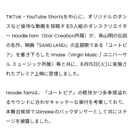
2026.03.10
EVENT
圧ねぇがBS10×17LIVEコラボ企画『Bリーグ全力応
TiKTok・YouTube Shortsを中心に、オリジナルのダン
援！バスケ魂』に特別出演決定！
スなど愉快な動画を投稿する5人組のダンスクリエイタ
ー Hoodie fam（Star Creation所属）が、鳥山明の伝説
の名作、映画『SAND LAND』の主題歌である「ユートピ
ア」を書き下ろした imase（Virgin Music / ユニバーサ
ル ミュージック所属）等と共に、8月15日(火)に実施さ
れたプレミア上映に登壇しました。
Hoodie famは、「ユートピア」の軽快かつ多幸感溢れ
るサウンドに合わせキャッチーな振付を考案しており、
2026.02.05
INFORMATION
本舞台挨拶ではimaseのバックダンサーとして共にステ
新たな才能を発掘し、次世代のスタークリエイター
ージを披露しました。
を育成するプロジェクト「Star Creation Next」
始動