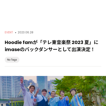
Service
EVENT
2023.06.28
Hoodie famが「テレ東音楽祭 2023 夏」に
Creators
imaseのバックダンサーとして出演決定！
No Tags
Works
About
News