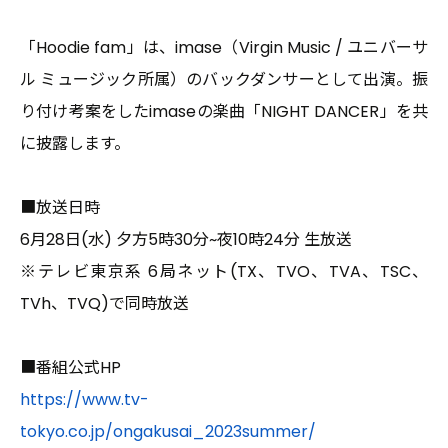
2026.03.10
EVENT
圧ねぇがBS10×17LIVEコラボ企画『Bリーグ全力応
「Hoodie fam」は、imase（Virgin Music / ユニバーサ
援！バスケ魂』に特別出演決定！
ル ミュージック所属）のバックダンサーとして出演。振
り付け考案をしたimaseの楽曲「NIGHT DANCER」を共
に披露します。
■放送日時
6月28日(水) 夕方5時30分~夜10時24分 生放送
※テレビ東京系 6局ネット(TX、TVO、TVA、TSC、
TVh、TVQ)で同時放送
■番組公式HP
2026.02.05
INFORMATION
新たな才能を発掘し、次世代のスタークリエイター
https://www.tv-
を育成するプロジェクト「Star Creation Next」
tokyo.co.jp/ongakusai_2023summer/
始動