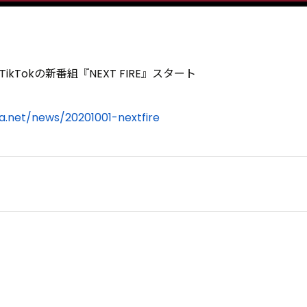
AN×TikTokの新番組『NEXT FIRE』スタート
a.net/news/20201001-nextfire