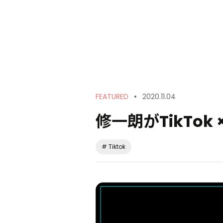
Service
FEATURED
2020.11.04
修一朗がTikTok ×
Creators
# Tiktok
Works