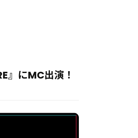
 FIRE』にMC出演！
EVENT
圧ねぇがBS10×17LIVEコラボ企画『Bリー
グ全力応援！バスケ魂』に特別出演決
定！
2026.03.10
INFORMATION
新たな才能を発掘し、次世代のスターク