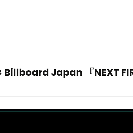
キャスティング・PR投稿
Pickup Topics
クリエイターキャスティング・投稿制作
アカウント運用代行
 Billboard Japan 『NEXT
ショート動画アカウント運用を代行します
広告配信・運用
ショート動画広告のすべてをサポートします
クリエイティブ制作
魅力的なショート動画を制作します