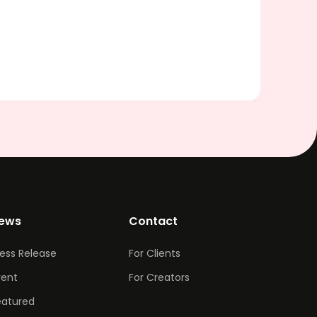
ews
Contact
ress Release
For Clients
vent
For Creators
eatured