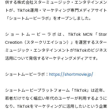
供する株式会社スターミュージック・エンタテインメン
2026.03.10
EVENT
トが、TikTok運用・マーケティング専門メディアサイト
圧ねぇがBS10×17LIVEコラボ企画『Bリーグ全力応
援！バスケ魂』に特別出演決定！
「ショートムービーラボ」をオープンしました。
ショートムービーラボは、TikTok MCN「Star
Creation（スタークリエイション）」を運営するスター
ミュージック・エンタテインメントがTikTokのビジネス
活用について発信するマーケティングメディアです。
ショートムービーラボ：
https://shortmovie.jp/
ショートムービープラットフォーム「TikTok」は近年、
2026.02.05
INFORMATION
若者だけでなく幅広い年代のユーザーが利用するように
新たな才能を発掘し、次世代のスタークリエイター
を育成するプロジェクト「Star Creation Next」
なり、TikTokをマーケティングに活用したいという企業
始動