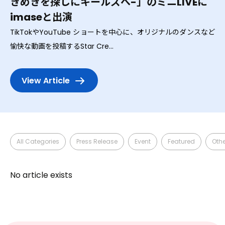
きめきを探しにキールズへ-」のミニLIVEに
Contact
imaseと出演
TikTokやYouTube ショートを中心に、オリジナルのダンスなど
愉快な動画を投稿するStar Cre...
View Article
Pickup Topics
All Categories
Press Release
Event
Featured
Othe
No article exists