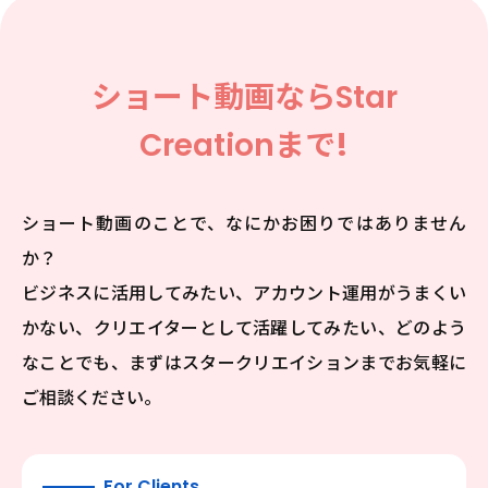
2026.03.10
EVENT
圧ねぇがBS10×17LIVEコラボ企画『Bリーグ全力応
援！バスケ魂』に特別出演決定！
ショート動画なら
Star
Creation
まで!
ショート動画のことで、なにかお困りではありません
か？
ビジネスに活用してみたい、アカウント運用がうまくい
かない、クリエイターとして活躍してみたい、
どのよう
なことでも、まずはスタークリエイションまでお気軽に
ご相談ください。
2026.02.05
INFORMATION
新たな才能を発掘し、次世代のスタークリエイター
を育成するプロジェクト「Star Creation Next」
始動
For Clients