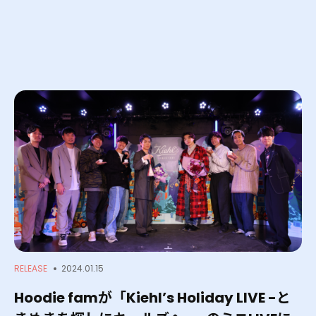
Service
Creators
Works
About
RELEASE
2024.01.15
News
Hoodie famが「Kiehl’s Holiday LIVE -と