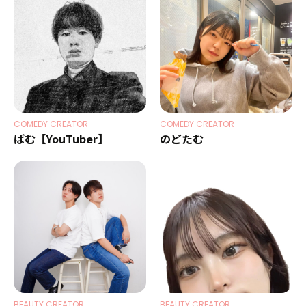
COMEDY CREATOR
COMEDY CREATOR
ばむ【YouTuber】
のどたむ
BEAUTY CREATOR
BEAUTY CREATOR