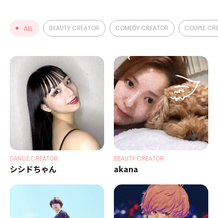
Contact
BEAUTY CREATOR
COMEDY CREATOR
COUPLE CR
ALL
Pickup Topics
DANCE CREATOR
BEAUTY CREATOR
シシドちゃん
akana