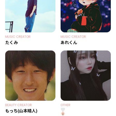
2026.03.10
EVENT
圧ねぇがBS10×17LIVEコラボ企画『Bリーグ全力応
援！バスケ魂』に特別出演決定！
MUSIC CREATOR
MUSIC CREATOR
たくみ
あれくん
2026.02.05
INFORMATION
新たな才能を発掘し、次世代のスタークリエイター
BEAUTY CREATOR
OTHER
を育成するプロジェクト「Star Creation Next」
もっち(山本晴人)
始動