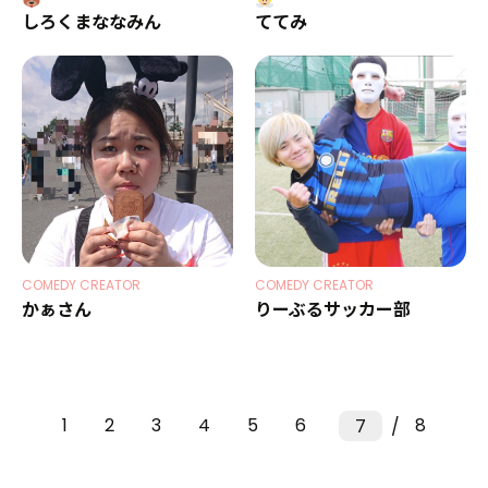
しろくまななみん
ててみ
COMEDY CREATOR
COMEDY CREATOR
かぁさん
りーぶるサッカー部
1
2
3
4
5
6
8
7